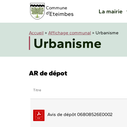
Panneau de gestion des cookies
Commune
La mairie
d’
Eteimbes
Accueil
»
Affichage communal
»
Urbanisme
Urbanisme
AR de dépot
Titre
Avis de dépôt 06808526E0002